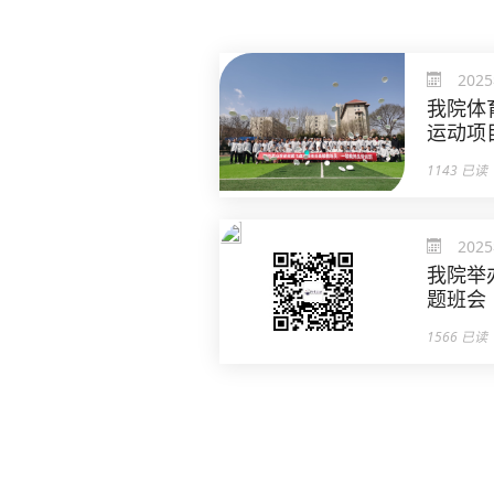
202
我院体
运动项
培训
1143 已读
202
我院举
题班会
1566 已读