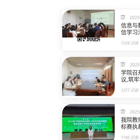
202
信息与
信学习
1326 已读
202
学院召
议,筑
1277 已读
202
我院教
标赛执
1140 已读