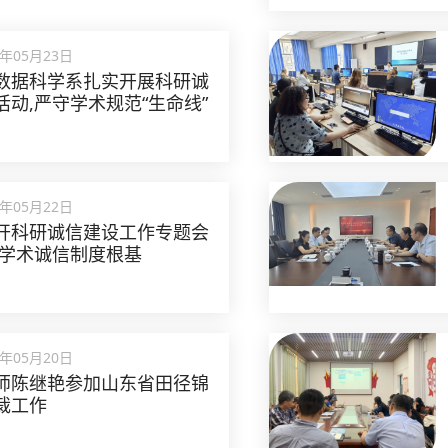
5年05月23日
数据科学系扎实开展科研诚
活动,严守学术规范“生命线”
5年05月22日
开科研诚信建设工作专题会
牢学术诚信制度根基
5年05月20日
师陈继艳参加山东省田径锦
裁工作