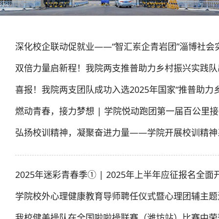
深化校企联动促就业——“智汇岽企青岩团”淄博社会
双倍力量启新程！我院两支推普助力乡村振兴实践队
喜报！我院两支团队成功入选2025年国家“推普助力
燃动青春，接力梦想 | 学院悦动跑团第一届百公里
弘扬校训精神，凝聚奋进力量——学院开展校训精神
2025年迷彩青春季① | 2025年上半年应征报名全面
学院校外心理健康教育导师聘任仪式暨心理团辅主题
我校健美操队在全国啦啦操联赛（潍坊站）比赛中荣