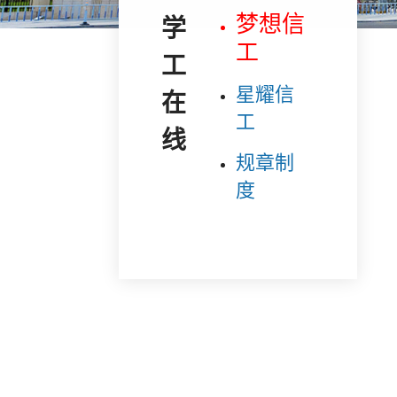
梦想信
学工在线
工
星耀信
工
规章制
度