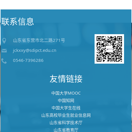
联系信息
山东省东营市北二路271号
jckxxy@sdipct.edu.cn
0546-7396286
友情链接
中国大学MOOC
中国知网
中国大学生在线
山东高校毕业生就业信息网
山东省科学技术厅
山东省教育厅