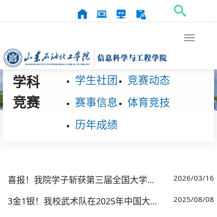
Toggle
navigat
学生社团
竞赛动态
学科
竞赛
赛事信息
体育竞技
历年成绩
2026/03/16
喜报！我院学子斩获第三届全国大学生职业规划大赛山东省赛铜奖
2025/08/08
3金1银！我校武术队在2025年中国大学生武术套路锦标赛上喜获佳绩