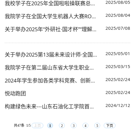
2025/08/05
我校学子在2025年全国啦啦操联赛总决赛中斩获双冠
2025/08/04
我院学子在全国大学生机器人大赛ROBOCON中获奖
2025/07/08
关于举办2025年“外研社·国才杯”“理解当代中国”全国大学生外语能力大赛校赛的通知
2025/05/01
关于举办2025第13届未来设计师·全国高校数字艺术设计大赛校赛的通知
2025/03/15
我院学子在第二届山东省大学生职业规划大赛荣获佳绩
2025/02/24
2024年学生参加各类学科竞赛、创新大赛信息汇总
2025/02/24
悦动跑团
2024/12/12
构建绿色未来---山东石油化工学院首届"叁参杯"双碳知识竞赛活动通知
共47条
1/5
上页
1
2
3
4
5
下页