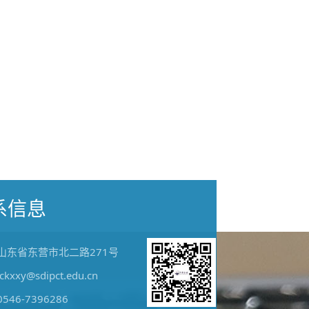
系信息
山东省东营市北二路271号
jckxxy@sdipct.edu.cn
0546-7396286