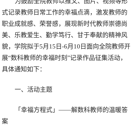
为
鼓励全院教师以推文、图片、视频等形
式记录教师日常工作的幸福点滴
，
激发教师的
职业成就感、荣誉感
，
展现新时代教师崇德尚
美、乐教爱生、勤学笃行、甘于奉献的精神风
貌
，
学院拟于
5月15日-6月10日
面向全院教师开
展
“
数科
教师的幸福时刻
”记录作品征集活动
，
具体通知如下：
一、活动主题
「幸福方程式」
——解数科教师的温暖答
案