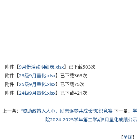
附件【
9月份活动明细表.xlsx
】已下载
503
次
附件【
23级9月量化.xlsx
】已下载
363
次
附件【
25级9月量化.xlsx
】已下载
75
次
附件【
24级9月量化.xlsx
】已下载
421
次
上一条：
“资助政策入人心，励志逐梦共成长”知识竞赛
下一条：
学
院2024-2025学年第二学期8月量化成绩公示
【
关闭
】